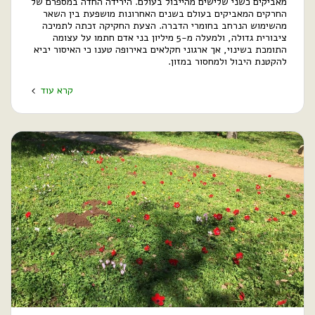
מאביקים כשני שלישים מהייבול בעולם. הירידה החדה במספרם של
החרקים המאביקים בעולם בשנים האחרונות מושפעת בין השאר
מהשימוש הנרחב בחומרי הדברה. הצעת החקיקה זכתה לתמיכה
ציבורית גדולה, ולמעלה מ-5 מיליון בני אדם חתמו על עצומה
התומכת בשינוי, אך ארגוני חקלאים באירופה טענו כי האיסור יביא
להקטנת היבול ולמחסור במזון.
קרא עוד